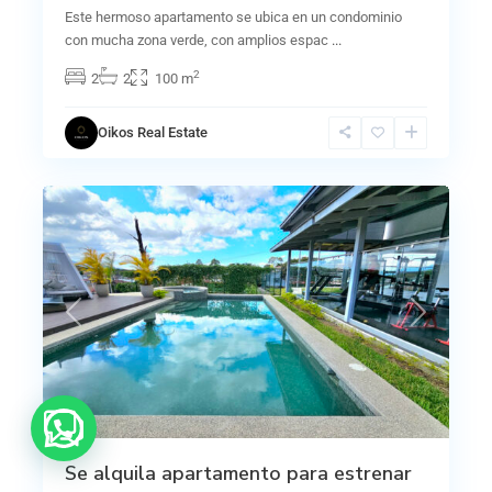
Este hermoso apartamento se ubica en un condominio
con mucha zona verde, con amplios espac
...
2
2
2
100 m
Oikos Real Estate
0
Curridabat
Previous
Next
¿Necesita Ayuda?
Se alquila apartamento para estrenar