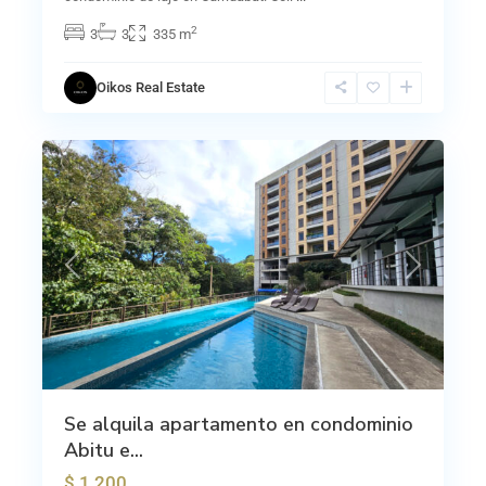
2
3
3
335 m
Oikos Real Estate
23
Curridabat
Previous
Next
Se alquila apartamento en condominio
Abitu e...
$ 1,200