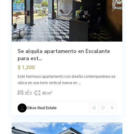
Previous
Next
Se alquila apartamento en Escalante
para est...
$ 1,200
Este hermoso apartamento con diseño contemporáneo se
ubica en una torre vertical nueva en
...
2
2
1
50 m
Oikos Real Estate
0
Sánchez