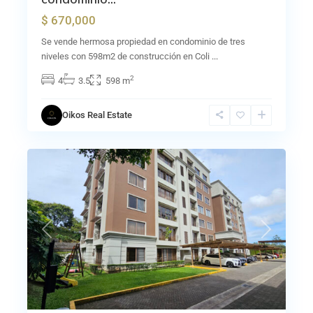
$ 670,000
Se vende hermosa propiedad en condominio de tres
niveles con 598m2 de construcción en Coli
...
2
4
3.5
598 m
Oikos Real Estate
20
Curridabat
Previous
Next