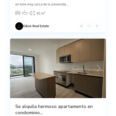
en torre muy cerca de la universida
...
2
1
1
42 m
Oikos Real Estate
16
Sabana
Previous
Next
Se alquila hermoso apartamento en
condominio...