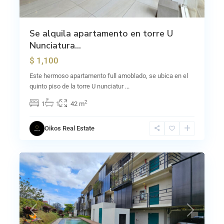
Se alquila apartamento en torre U
Nunciatura...
$ 1,100
Este hermoso apartamento full amoblado, se ubica en el
quinto piso de la torre U nunciatur
...
San
2
1
1
42 m
Ramón
de
Oikos Real Estate
Tres
0
Ríos
Previous
Next