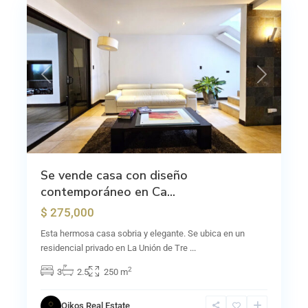
Previous
Next
Se vende casa con diseño
contemporáneo en Ca...
$ 275,000
Esta hermosa casa sobria y elegante. Se ubica en un
residencial privado en La Unión de Tre
...
2
3
2.5
250 m
Oikos Real Estate