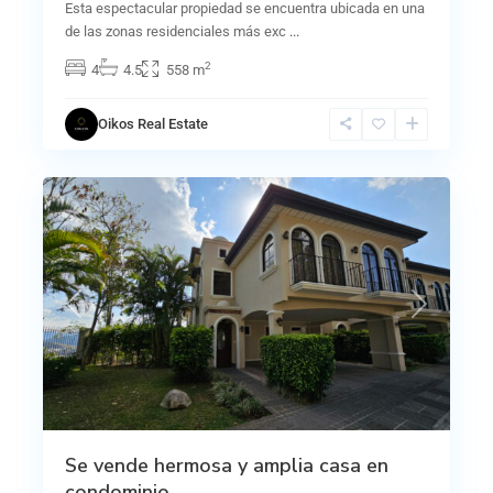
Esta espectacular propiedad se encuentra ubicada en una
de las zonas residenciales más exc
...
2
4
4.5
558 m
Oikos Real Estate
15
Curridabat
Previous
Next
Se vende hermosa y amplia casa en
condominio...