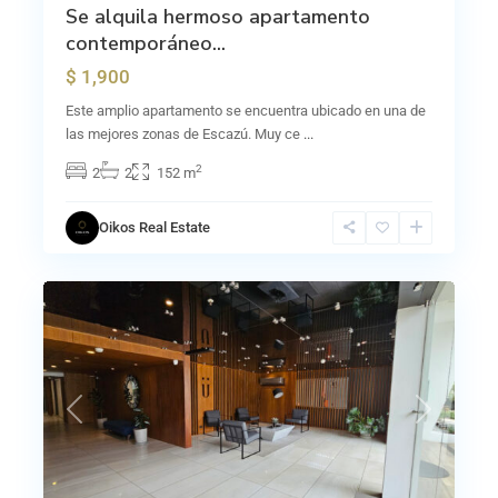
Se alquila hermoso apartamento
contemporáneo...
$ 1,900
Este amplio apartamento se encuentra ubicado en una de
las mejores zonas de Escazú. Muy ce
...
2
2
2
152 m
Oikos Real Estate
0
Rohrmoser
Previous
Next