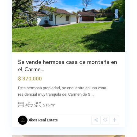
Previous
Next
Se vende hermosa casa de montaña en
el Carme...
$ 370,000
Esta hermosa propiedad, se encuentra en una zona
residencial muy tranquila del Carmen de G
...
2
4
2
216 m
Oikos Real Estate
La
15
Unión