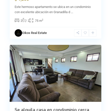
Este hermoso apartamento se ubica en un condominio
San
con excelente ubicación en Granadilla d
...
Rafael
2
2
2
75 m
de
Montes
Oikos Real Estate
de
12
Oca
Previous
Next
Se alquila casa en condominio cerca