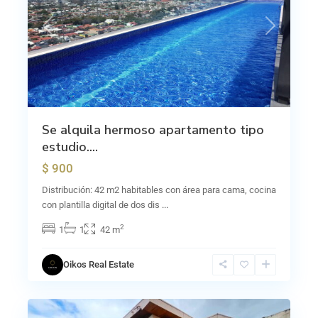
Previous
Next
Se alquila hermoso apartamento tipo
estudio....
$ 900
Distribución: 42 m2 habitables con área para cama, cocina
con plantilla digital de dos dis
...
2
1
1
42 m
Oikos Real Estate
12