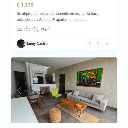
$ 1,130
Se alquila hermoso apartamento en exclusiva torre,
ubicado en la Sabana.El apartamento cue
...
2
1
1
47 m
Nancy Castro
17
Guachipelín
Previous
Next