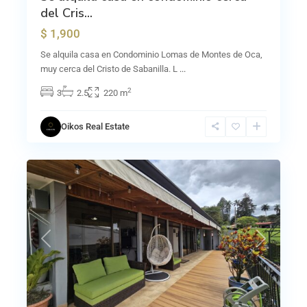
del Cris...
$ 1,900
Se alquila casa en Condominio Lomas de Montes de Oca,
muy cerca del Cristo de Sabanilla. L
...
2
3
2.5
220 m
Oikos Real Estate
La
0
Unión
Previous
Next