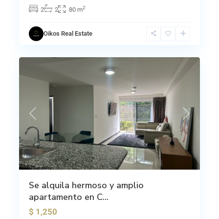
2
2
2
80 m
Oikos Real Estate
La
0
Unión
Previous
Next
Se alquila hermoso y amplio
apartamento en C...
$ 1,250