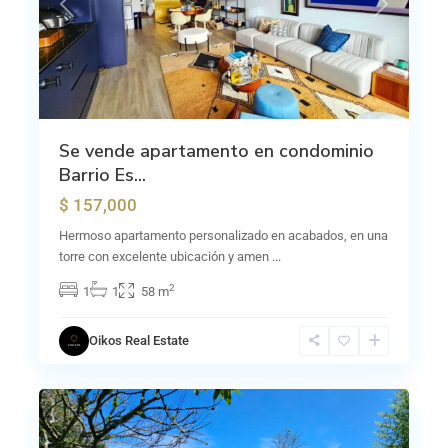
Previous
Next
Se vende apartamento en condominio
Barrio Es...
$ 157,000
Hermoso apartamento personalizado en acabados, en una
torre con excelente ubicación y amen
...
2
1
1
58 m
Carmen
Oikos Real Estate
de
14
Guadalupe