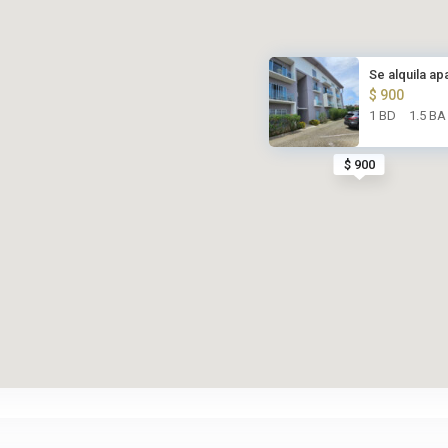
Se alquila ap
$ 900
1 BD
1.5 BA
$ 900