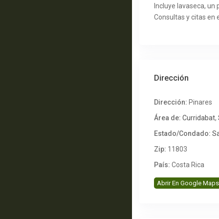
Incluye lavaseca, un
Consultas y citas en
Dirección
Dirección:
Pinares
Área de:
Curridabat
,
Estado/Condado:
S
Zip:
11803
País:
Costa Rica
Abrir En Google Maps