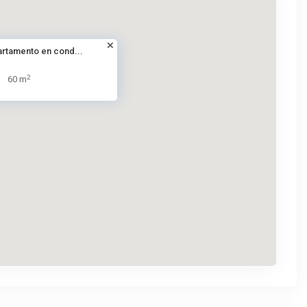
artamento en cond...
2
60 m