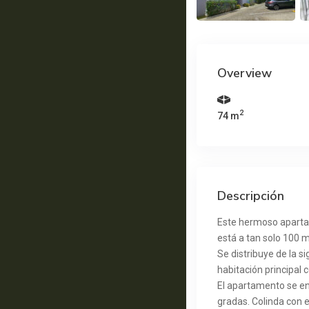
Overview
2
74 m
Descripción
Este hermoso apartam
está a tan solo 100 m
Se distribuye de la 
habitación principal 
El apartamento se enc
gradas. Colinda con e