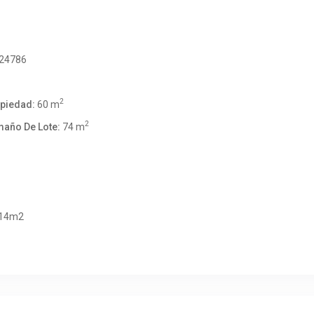
24786
2
opiedad:
60 m
2
maño De Lote:
74 m
14m2