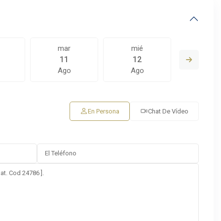
mar
mié
jue
11
12
13
Ago
Ago
Ago
En Persona
Chat De Vídeo