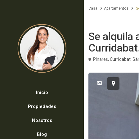
Casa
Apartamentos
Se
Alquiler
Apartamentos
Se alquila
Curridabat
Pinares,
Curridabat
,
Sá
Inicio
Propiedades
Nosotros
Blog