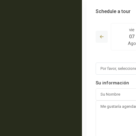
Schedule a tour
sáb
dom
vie
15
16
07
o
Ago
Ago
Ago
Su información