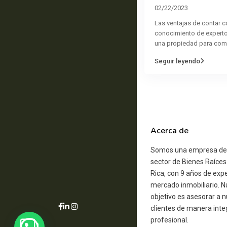
02/22/2023
Las ventajas de contar c
conocimiento de experto
una propiedad para co
Seguir leyendo
Acerca de
Somos una empresa ded
sector de Bienes Raíces
Rica, con 9 años de expe
mercado inmobiliario. N
objetivo es asesorar a 
clientes de manera integ
profesional.