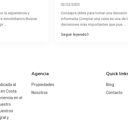
02/22/2023
on la experiencia y
Consejos útiles para tomar una decisión
s inmobiliarios Buscar
informada Comprar una casa es una de l
mpr
...
decisiones más importantes que pue
...
Seguir leyendo
Agencia
Quick link
icada al
Propiedades
Blog
 en Costa
Nosotros
Contacto
riencia en el
uestro
nuestros
ral y