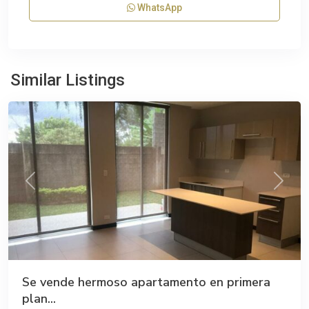
WhatsApp
Similar Listings
Curridabat
Previous
Next
Se vende hermoso apartamento en primera
plan...