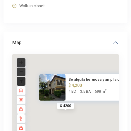
Walk-in closet
Map
Se alquila hermosa y amplia ca...
$ 4,200
2
4 BD
3.5 BA
598 m
$ 4200