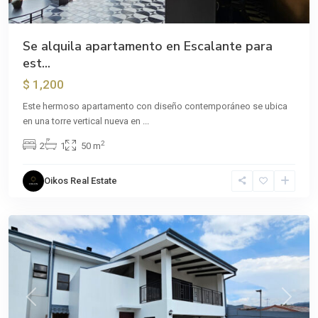
Se alquila apartamento en Escalante para
est...
$ 1,200
Este hermoso apartamento con diseño contemporáneo se ubica
en una torre vertical nueva en
...
2
2
1
50 m
Oikos Real Estate
Sánchez
Previous
Next