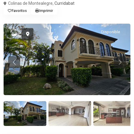
Colinas de Montealegre,
Curridabat
Favoritos
Imprimir
Disponible
Previous
Previou