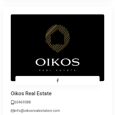
Oikos Real Estate
60469388
info@oikosrealestatecr.com