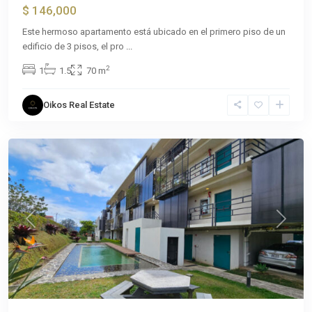
$ 146,000
Este hermoso apartamento está ubicado en el primero piso de un
edificio de 3 pisos, el pro
...
San
2
1
1.5
70 m
Ramón
de
Oikos Real Estate
Tres
Ríos
Previous
Next