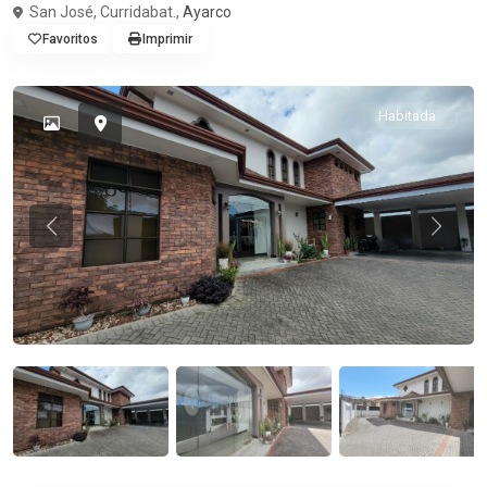
San José, Curridabat.,
Ayarco
Favoritos
Imprimir
Habitada
Previous
Previou