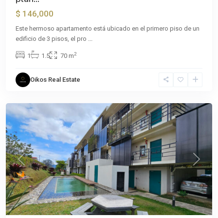
$ 146,000
Este hermoso apartamento está ubicado en el primero piso de un
edificio de 3 pisos, el pro
...
San
2
1
1.5
70 m
Ramón
de
Oikos Real Estate
Tres
Ríos
Previous
Next