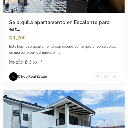
Se alquila apartamento en Escalante para
est...
$ 1,200
Este hermoso apartamento con diseño contemporáneo se ubica
en una torre vertical nueva en
...
2
2
1
50 m
Oikos Real Estate
Sánchez
Previous
Next