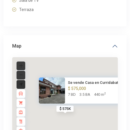
Sala de TV
Terraza
Map
Se vende Casa en Curridabat-Ay...
$ 575,000
2
7 BD
3.5 BA
440 m
$ 575K