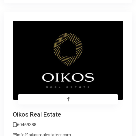
Oikos Real Estate
60469388
info@oikosrealestatecr.com