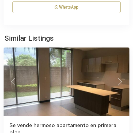
WhatsApp
Similar Listings
Curridabat
Previous
Next
Se vende hermoso apartamento en primera
plan...