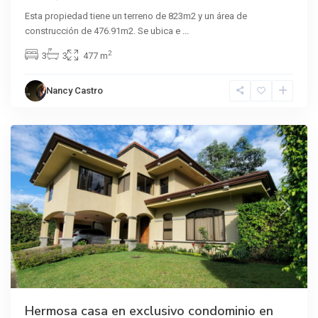
Esta propiedad tiene un terreno de 823m2 y un área de
construcción de 476.91m2. Se ubica e
...
2
3
3
477 m
Nancy Castro
Curridabat
Previous
Next
Hermosa casa en exclusivo condominio en