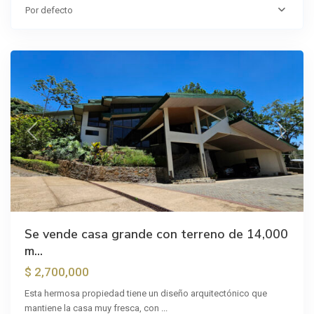
Colón
,
Por defecto
San
José
Previous
Next
Se vende casa grande con terreno de 14,000
m...
$ 2,700,000
Esta hermosa propiedad tiene un diseño arquitectónico que
mantiene la casa muy fresca, con
...