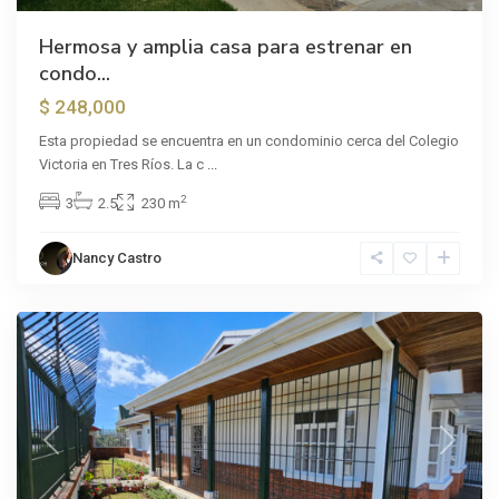
Hermosa y amplia casa para estrenar en
condo...
$ 248,000
Esta propiedad se encuentra en un condominio cerca del Colegio
Victoria en Tres Ríos. La c
...
2
3
2.5
230 m
Nancy Castro
Coronado
Previous
Next