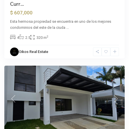
Curr...
$ 607,000
Esta hermosa propiedad se encuentra en uno de los mejores
condominios del este de la ciuda
...
2
4
2.5
320 m
Oikos Real Estate
La
Unión
Previous
Next