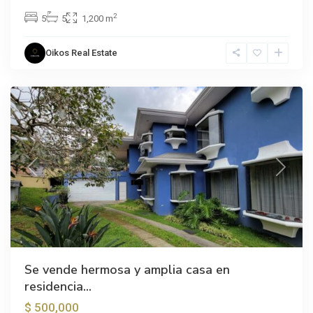
2
5
5
1,200 m
Oikos Real Estate
Curridabat
Previous
Next
Se vende hermosa y amplia casa en
residencia...
$ 500,000