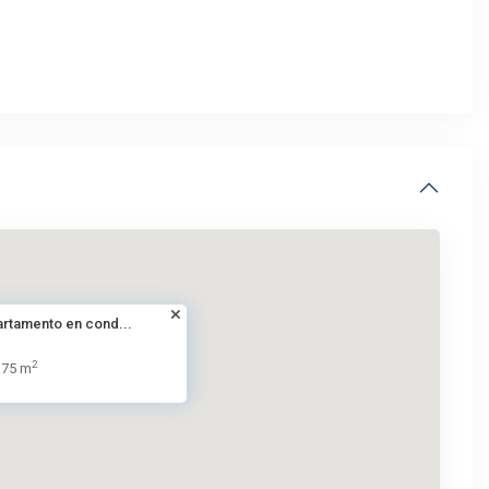
partamento en cond...
2
75 m