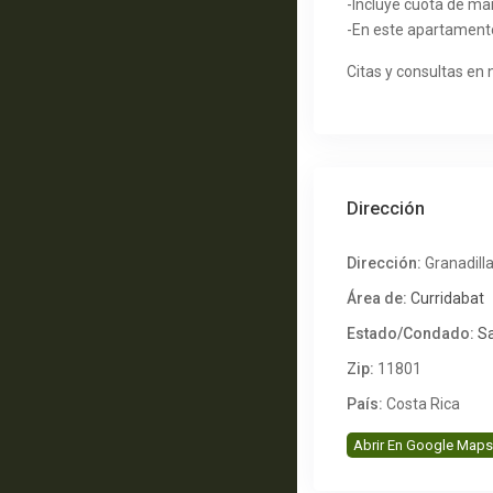
-Incluye cuota de m
-En este apartament
Citas y consultas en
Dirección
Dirección:
Granadill
Área de:
Curridabat
Estado/Condado:
S
Zip:
11801
País:
Costa Rica
Abrir En Google Maps