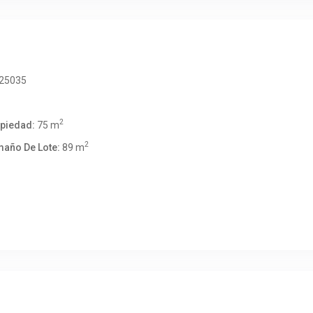
25035
2
opiedad:
75 m
2
maño De Lote:
89 m