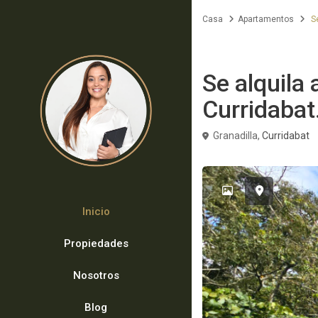
Casa
Apartamentos
Se
Alquiler
Apartamentos
Se alquila
Curridabat
Granadilla,
Curridabat
Inicio
Propiedades
Nosotros
Blog