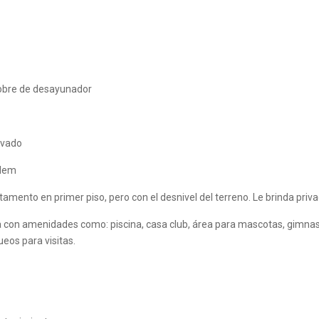
sobre de desayunador
avado
ndem
tamento en primer piso, pero con el desnivel del terreno. Le brinda pri
 con amenidades como: piscina, casa club, área para mascotas, gimnasio,
eos para visitas.