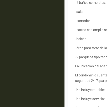
-2 baños completos.
-sala
-comedor-
-cocina con amplio 
-balcón
-área para torre de l
-2 parqueos tipo tá
La ubicación del apar
El condominio cuenta
seguridad 24-7, parqu
-No incluye muebles
-No incluye servicios