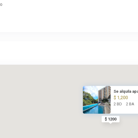
ho
Se alquila a
$ 1,200
2 BD
2 BA
$ 1200