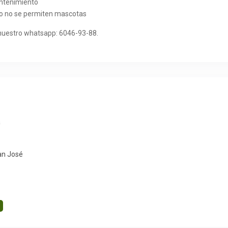
antenimiento
o no se permiten mascotas
 nuestro whatsapp: 6046-93-88.
a
an José