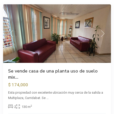
Previous
Next
Se vende casa de una planta uso de suelo
mix...
$ 174,000
Esta propiedad con excelente ubicación muy cerca de la salida a
Multiplaza, Curridabat. Se
...
San
2
2
130 m
Ramón