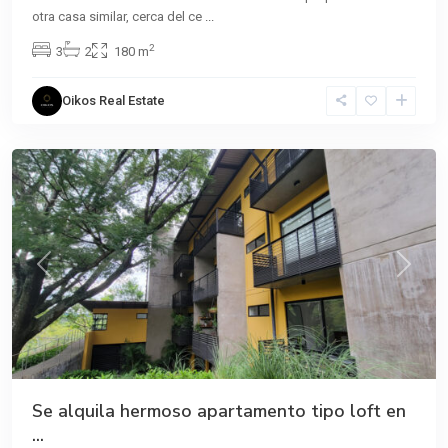
otra casa similar, cerca del ce
...
2
3
2
180 m
Brasil
de
Oikos Real Estate
Santa
Ana
Previous
Next
Se alquila hermoso apartamento tipo loft en
...