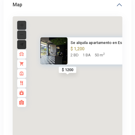
Map
Se alquila apartamento en Esca...
$ 1,200
2
2 BD
1 BA
50 m
$ 1200