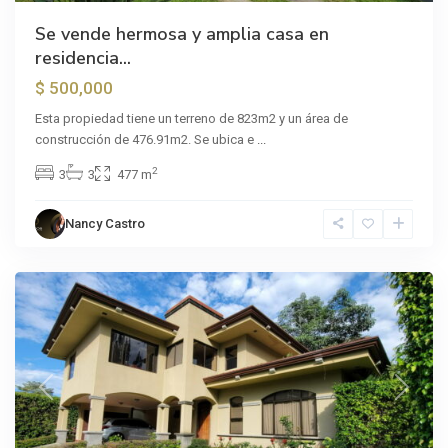
Se vende hermosa y amplia casa en
residencia...
$ 500,000
Esta propiedad tiene un terreno de 823m2 y un área de
construcción de 476.91m2. Se ubica e
...
2
3
3
477 m
Nancy Castro
Curridabat
Previous
Next