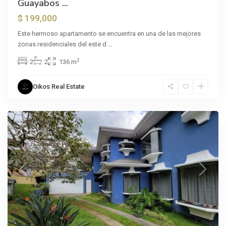
Guayabos ...
$ 199,000
Este hermoso apartamento se encuentra en una de las mejores
zonas residenciales del este d
...
2
2
2
136 m
Oikos Real Estate
Curridabat
Previous
Next